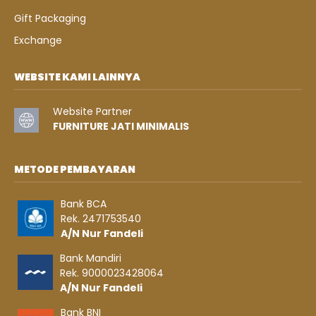
Gift Packaging
Exchange
WEBSITE KAMI LAINNYA
Website Partner
FURNITURE JATI MINIMALIS
METODE PEMBAYARAN
Bank BCA
Rek. 2471753540
A/N Nur Fandeli
Bank Mandiri
Rek. 9000023428064
A/N Nur Fandeli
Bank BNI